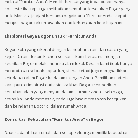
melalui “Furnitur Anda”. Memilih furnitur yang tepat bukan hanya
soal estetika, tapi juga melibatkan sentuhan kesejukan Bogor yang
unik. Mari kita jelajahi bersama bagaimana “Furnitur Anda” dapat
menjadi bagian tak terpisahkan dari kehangatan kota hujan ini.
Eksplorasi Gaya Bogor untuk “Furnitur Anda”
Bogor, kota yang dikenal dengan keindahan alam dan cuaca yang
sejuk. Dalam desain kitchen set kami, kami berusaha menggali
keunikan Bogor melalui nuansa alam lokal. Desain kami tidak hanya
menciptakan sebuah dapur fungsional, tetapi juga menghadirkan
keindahan alam Bogor ke dalam ruangan Anda. Pemilihan material
kami pun terinspirasi dari estetika khas Bogor, memberikan
sentuhan alam yang menyatu dalam “Furnitur Anda”. Sehingga,
setiap kali Anda memasak, Anda juga bisa merasakan kesejukan
dan keindahan Bogor di dalam rumah Anda.
Konsultasi Kebutuhan “Furnitur Anda” di Bogor
Dapur adalah hati rumah, dan setiap keluarga memiliki kebutuhan