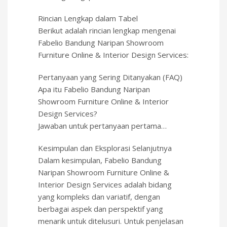
Rincian Lengkap dalam Tabel
Berikut adalah rincian lengkap mengenai
Fabelio Bandung Naripan Showroom
Furniture Online & Interior Design Services:
Pertanyaan yang Sering Ditanyakan (FAQ)
Apa itu Fabelio Bandung Naripan
Showroom Furniture Online & Interior
Design Services?
Jawaban untuk pertanyaan pertama…
Kesimpulan dan Eksplorasi Selanjutnya
Dalam kesimpulan, Fabelio Bandung
Naripan Showroom Furniture Online &
Interior Design Services adalah bidang
yang kompleks dan variatif, dengan
berbagai aspek dan perspektif yang
menarik untuk ditelusuri. Untuk penjelasan