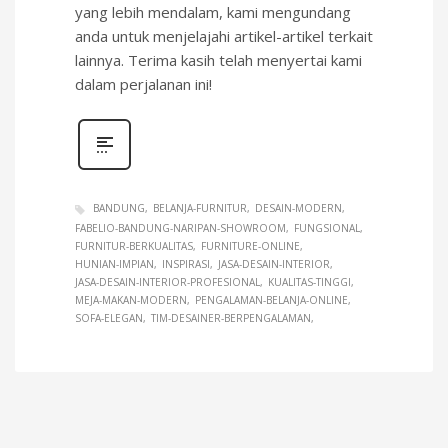
yang lebih mendalam, kami mengundang
anda untuk menjelajahi artikel-artikel terkait
lainnya. Terima kasih telah menyertai kami
dalam perjalanan ini!
BANDUNG
BELANJA-FURNITUR
DESAIN-MODERN
FABELIO-BANDUNG-NARIPAN-SHOWROOM
FUNGSIONAL
FURNITUR-BERKUALITAS
FURNITURE-ONLINE
HUNIAN-IMPIAN
INSPIRASI
JASA-DESAIN-INTERIOR
JASA-DESAIN-INTERIOR-PROFESIONAL
KUALITAS-TINGGI
MEJA-MAKAN-MODERN
PENGALAMAN-BELANJA-ONLINE
SOFA-ELEGAN
TIM-DESAINER-BERPENGALAMAN