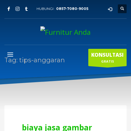
HUBUNGI :
0857-7080-9005
KONSULTASI
Tag: tips-anggaran
GRATIS
biaya jasa gambar