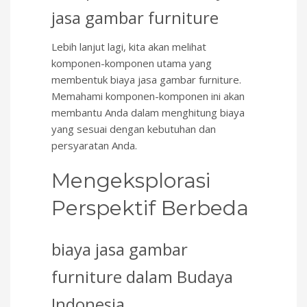
jasa gambar furniture
Lebih lanjut lagi, kita akan melihat
komponen-komponen utama yang
membentuk biaya jasa gambar furniture.
Memahami komponen-komponen ini akan
membantu Anda dalam menghitung biaya
yang sesuai dengan kebutuhan dan
persyaratan Anda.
Mengeksplorasi
Perspektif Berbeda
biaya jasa gambar
furniture dalam Budaya
Indonesia